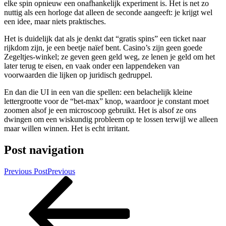
elke spin opnieuw een onafhankelijk experiment is. Het is net zo
nuttig als een horloge dat alleen de seconde aangeeft: je krijgt wel
een idee, maar niets praktisches.
Het is duidelijk dat als je denkt dat “gratis spins” een ticket naar
rijkdom zijn, je een beetje naïef bent. Casino’s zijn geen goede
Zegeltjes‑winkel; ze geven geen geld weg, ze lenen je geld om het
later terug te eisen, en vaak onder een lappendeken van
voorwaarden die lijken op juridisch gedruppel.
En dan die UI in een van die spellen: een belachelijk kleine
lettergrootte voor de “bet‑max” knop, waardoor je constant moet
zoomen alsof je een microscoop gebruikt. Het is alsof ze ons
dwingen om een wiskundig probleem op te lossen terwijl we alleen
maar willen winnen. Het is echt irritant.
Post navigation
Previous Post
Previous