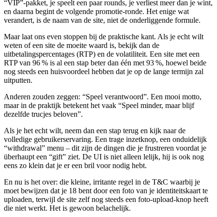
“VIP”‑pakket, je speelt een paar rounds, je verliest meer dan je wint,
en daarna begint de volgende promotie‑ronde. Het enige wat
verandert, is de naam van de site, niet de onderliggende formule.
Maar laat ons even stoppen bij de praktische kant. Als je echt wilt
weten of een site de moeite waard is, bekijk dan de
uitbetalingspercentages (RTP) en de volatiliteit. Een site met een
RTP van 96 % is al een stap beter dan één met 93 %, hoewel beide
nog steeds een huisvoordeel hebben dat je op de lange termijn zal
uitputten.
Anderen zouden zeggen: “Speel verantwoord”. Een mooi motto,
maar in de praktijk betekent het vaak “Speel minder, maar blijf
dezelfde trucjes beloven”.
Als je het echt wilt, neem dan een stap terug en kijk naar de
volledige gebruikerservaring. Een trage inzetknop, een onduidelijk
“withdrawal” menu – dit zijn de dingen die je frustreren voordat je
überhaupt een “gift” ziet. De UI is niet alleen lelijk, hij is ook nog
eens zo klein dat je er een bril voor nodig hebt.
En nu is het over: die kleine, irritante regel in de T&C waarbij je
moet bewijzen dat je 18 bent door een foto van je identiteitskaart te
uploaden, terwijl de site zelf nog steeds een foto‑upload‑knop heeft
die niet werkt. Het is gewoon belachelijk.