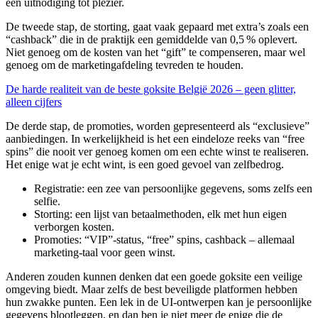
een uitnodiging tot plezier.
De tweede stap, de storting, gaat vaak gepaard met extra’s zoals een
“cashback” die in de praktijk een gemiddelde van 0,5 % oplevert.
Niet genoeg om de kosten van het “gift” te compenseren, maar wel
genoeg om de marketingafdeling tevreden te houden.
De harde realiteit van de beste goksite België 2026 – geen glitter,
alleen cijfers
De derde stap, de promoties, worden gepresenteerd als “exclusieve”
aanbiedingen. In werkelijkheid is het een eindeloze reeks van “free
spins” die nooit ver genoeg komen om een echte winst te realiseren.
Het enige wat je echt wint, is een goed gevoel van zelfbedrog.
Registratie: een zee van persoonlijke gegevens, soms zelfs een
selfie.
Storting: een lijst van betaalmethoden, elk met hun eigen
verborgen kosten.
Promoties: “VIP”‑status, “free” spins, cashback – allemaal
marketing‑taal voor geen winst.
Anderen zouden kunnen denken dat een goede goksite een veilige
omgeving biedt. Maar zelfs de best beveiligde platformen hebben
hun zwakke punten. Een lek in de UI‑ontwerpen kan je persoonlijke
gegevens blootleggen, en dan ben je niet meer de enige die de