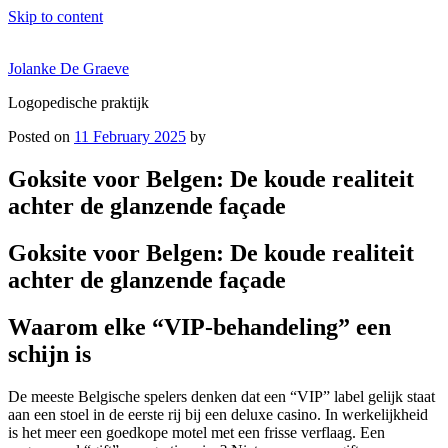
Skip to content
Jolanke De Graeve
Logopedische praktijk
Posted on
11 February 2025
by
Goksite voor Belgen: De koude realiteit
achter de glanzende façade
Goksite voor Belgen: De koude realiteit
achter de glanzende façade
Waarom elke “VIP‑behandeling” een
schijn is
De meeste Belgische spelers denken dat een “VIP” label gelijk staat
aan een stoel in de eerste rij bij een deluxe casino. In werkelijkheid
is het meer een goedkope motel met een frisse verflaag. Een